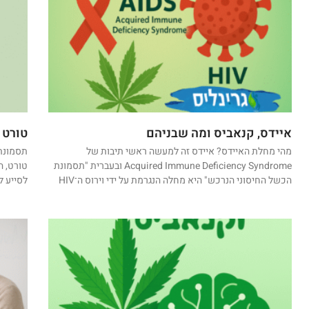
איידס, קנאביס ומה שבניהם
טורט 
מהי מחלת האיידס? איידס זה למעשה ראשי תיבות של
תסמונת 
Acquired Immune Deficiency Syndrome ובעברית "תסמונת
טורט, ה
הכשל החיסוני הנרכש" היא מחלה הנגרמת על ידי וירוס ה־HIV
לסייע ל