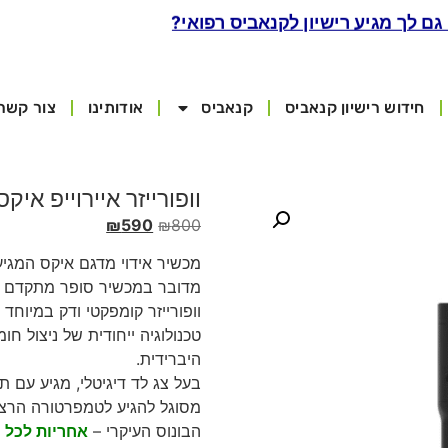
 גם לך מגיע רישיון לקנאביס רפואי?
חידוש רישיון קנאביס
קנאביס
אודותינו
צור קשר
וופורייזר איירוייפ איקס
₪
590
₪
800
מכשיר אידוי מדגם איקס המגיע א
מדובר במכשיר סופר מתקדם עם
וופורייזר קומפקטי ודק במיוחד (
טכנולוגיה ייחודית של ניצול חו
היברידית.
בעל צג לד דיגיטלי, מגיע עם ת
מסוגל להגיע לטמפרטורה הרצויה תוך 30 שנ
הבונוס העיקרי –
אחריות לכל 