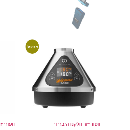
מבצע!
וופורייזר וולקנו היברידי
וופורייז