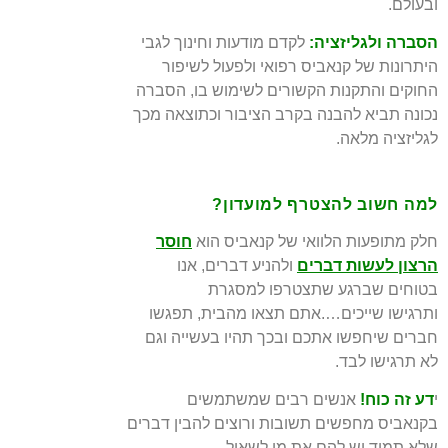
ובעולם.
הסברה ולגליזציה:
לקדם מודעות וחינוך לגבי
היתרונות של קנאביס רפואי ולפעול לשיפור
החוקים והתקנות הקשורים לשימוש בו, הסברה
נכונה תביא להבנה בקרב הציבור וכתוצאה מכך
לגליזציה מלאה.
למה חשוב להצטרף למועדון?
חלק מתופעות הלוואי של קנאביס הוא
חוסר
הרצון לעשות דברים
ולהניע דברים, אנו
בטוחים שברגע
שתצטרפו למסגרת
ותרגישו שייכים….אתם תצאו מהבית, תפגשו
חברים שיחפשו אתכם ובכך תהיו
בעשייה וגם
לא תרגישו לבד.
י
דע זה כוח!
אנשים רבים שמשתמשים
בקנאביס מחפשים תשובות ורוצים להבין דברים
שלא תמיד
יש להם את מי לשאול